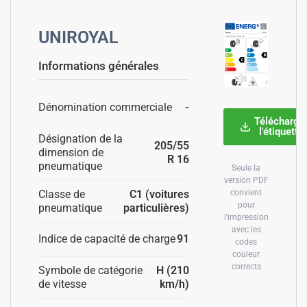
UNIROYAL
Informations générales
Dénomination commerciale
-
Télécharge
l'étiquette
Désignation de la
205/55
dimension de
R 16
pneumatique
Seule la
version PDF
Classe de
C1 (voitures
convient
pour
pneumatique
particulières)
l'impression
avec les
Indice de capacité de charge
91
codes
couleur
corrects
Symbole de catégorie
H (210
de vitesse
km/h)