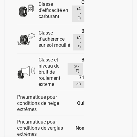
C
Classe
(A
d'efficacité en
-
carburant
E)
B
Classe
(A
d'adhérence
-
sur sol mouillé
E)
B
Classe et
niveau de
(A -
E)
bruit de
71
roulement
externe
dB
Pneumatique pour
conditions de neige
Oui
extrêmes
Pneumatique pour
conditions de verglas
Non
extrêmes