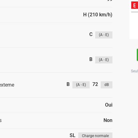
H (210 km/h)
C
(A - E)
B
(A - E)
Seul
B
72
externe
(A - E)
dB
Oui
s
Non
SL
Charge normale