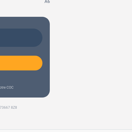
A6
votre COC
073667 8Z8